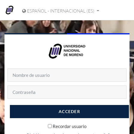
Salta al contenido principal
ESPAÑOL - INTERNACIONAL ‎(ES)‎
Nombre de usuario
Contraseña
ACCEDER
Recordar usuario